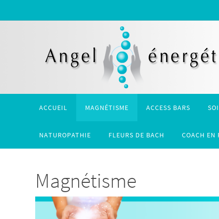
Passer
vers
le
contenu
Passer
ACCUEIL
MAGNÉTISME
ACCESS BARS
SO
vers
le
NATUROPATHIE
FLEURS DE BACH
COACH EN 
contenu
Magnétisme